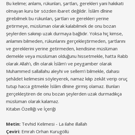
Bu kelime; anlamı, rükunları, şartları, gerekleri yani hakikati
olmayan kuru bir sözden ibaret değildir. İslâm dînine
girebilmek bu rükunları, şartları ve gerekleri yerine
getirmeye, müslüman olarak kalabilmek de onu bozan
şeylerden sakınıp uzak durmaya bağlıdır. Yoksa hiç kimse,
anlamını bilmeden, rükunlarını gerçekleştirmeden, şartlarını
ve gereklerini yerine getirmeden, kendisine müslüman
demekle veya müslüman olduğunu hissetmekle, hatta Rabb
olarak Allah’ı, dîn olarak İslâm’ı ve peygamber olarak
Muhammed sallallahu aleyhi ve sellem’i bilmekle, dahası
şehâdet kelimesini söyleyerek, namaz kılıp zekât verip oruç
tutup hacca gitmekle İslâm dînine girmiş olamaz. Bunları
gerçekleştiren de onu bozan şeylerden uzak durmadıkça
müslüman olarak kalamaz.
Kitabın Özelliği ve İçeriği
Metin:
Tevhid Kelimesi - La ilahe illallah
Çeviri:
Emrah Orhan Kurugöllü