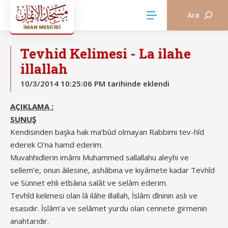
Ara
TEVHİD VE SÜNNET YAYINEVİ
Tevhid Kelimesi - La ilahe
illallah
10/3/2014 10:25:06 PM tarihinde eklendi
AÇIKLAMA :
SUNUŞ
Kendisinden başka hak ma‘bûd olmayan Rabbimi tev-hîd
ederek O’na hamd ederim.
Muvahhidlerin imâmı Muhammed sallallahu aleyhi ve
sellem’e, onun âilesine, ashâbına ve kıyâmete kadar Tevhîd
ve Sünnet ehli etbâına salât ve selâm ederim.
Tevhîd kelimesi olan lâ ilâhe illallah, İslâm dîninin aslı ve
esasıdır. İslâm’a ve selâmet yurdu olan cennete girmenin
anahtarıdır.