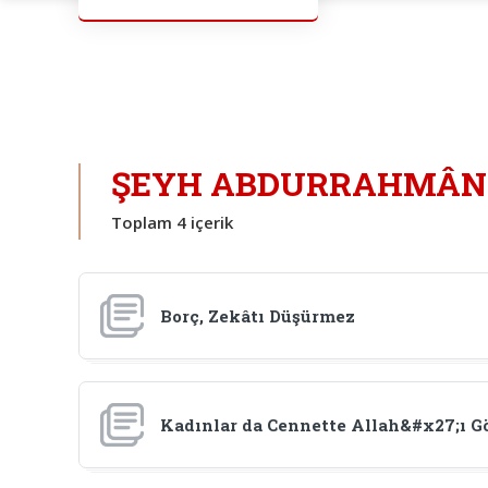
ŞEYH ABDURRAHMÂN B
Toplam 4 içerik
Borç, Zekâtı Düşürmez
Kadınlar da Cennette Allah&#x27;ı G