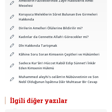
Amellerin Fazîletlerinde Zayıf Hadîslerle Amel
Meselesi
Koruyucu Meleklerin Sûret Bulunan Eve Girmeleri
Hakkında
Dirilerin Amelleri Ölülerine Bildirilir mi?
Kadınlar da Cennette Allah'ı Görecekler mi?
Dîn Hakkında Tartışmak
Kâhine Soru Soran Kimsenin Çeşitleri ve Hükümleri
Sadece Kur'ân'ı Hüccet Kabûl Edip Sünnet'i İnkâr
Eden Kimsenin Hükmü
Muhammed aleyhi's-selâm'ın Nübüvvetinin ve Son
Nebî Olduğunun İspâtına Dâir Muhtasar Bir Cevap
İlgili diğer yazılar