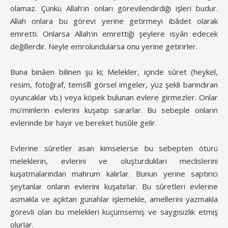
olamaz. Çünkü Allah'ın onları görevilendirdiği işleri budur.
Allah onlara bu görevi yerine getirmeyi ibâdet olarak
emretti. Onlarsa Allah'ın emrettiği şeylere isyân edecek
değillerdir. Neyle emrolundularsa onu yerine getirirler.
Buna binâen bilinen şu ki; Melekler, içinde sûret (heykel,
resim, fotoğraf, temsîlî görsel imgeler, yüz şekli barındıran
oyuncaklar vb.) veya köpek bulunan evlere girmezler. Onlar
mü'minlerin evlerini kuşatıp sararlar. Bu sebeple onların
evlerinde bir hayır ve bereket husûle gelir.
Evlerine sûretler asan kimselerse bu sebepten ötürü
meleklerin, evlerini ve oluşturdukları meclislerini
kuşatmalarından mahrum kalırlar. Bunun yerine saptırıcı
şeytanlar onların evlerini kuşatırlar. Bu sûretleri evlerine
asmakla ve açıktan günahlar işlemekle, amellerini yazmakla
görevli olan bu melekleri küçümsemiş ve saygısızlık etmiş
olurlar.