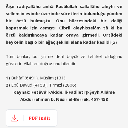
Âişe radıyallâhu anhâ Rasûlullah sallallâhu aleyhi ve
sellem'in evinde üzerinde sûretlerin bulunduğu yünden
bir örtü bulmuştu. Onu hücresindeki bir deliği
kapatmak için asmıştı. Cibrîl aleyhisselâm tâ ki bu
örtü kaldırılıncaya kadar oraya girmedi. Örtüdeki
heykelin başı o bir ağaç şeklini alana kadar kesildi
.(2)
Tüm bunlar, bu işin ne denli büyük ve tehlikeli olduğunu
gösterir. Allah en doğrusunu bilendir.
1)
Buhârî (6491), Müslim (131)
2)
Ebû Dâvud (4158), Tirmizî (2806)
Kaynak: Fetâvâ'l-Akîde, li-Fadîleti'ş-Şeyh Allâme
Abdurrahmân b. Nâsır el-Berrâk, 457-458
PDF indir