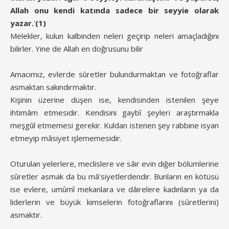
Allah onu kendi katında sadece bir seyyie olarak
yazar.
'
(1)
Melekler, kulun kalbinden neleri geçirip neleri amaçladığını
bilirler. Yine de Allah en doğrusunu bilir
Amacımız, evlerde sûretler bulundurmaktan ve fotoğraflar
asmaktan sakındırmaktır.
Kişinin üzerine düşen ise, kendisinden istenilen şeye
ihtimâm etmesidir. Kendisini gaybî şeyleri araştırmakla
meşgûl etmemesi gerekir. Kuldan istenen şey rabbine isyan
etmeyip mâsiyet işlememesidir.
Oturulan yelerlere, meclislere ve sâir evin diğer bölümlerine
sûretler asmak da bu mâ'siyetlerdendir. Bunların en kötüsü
ise evlere, umûmî mekanlara ve dâirelere kadınların ya da
liderlerin ve büyük kimselerin fotoğraflarını (sûretlerini)
asmaktır.