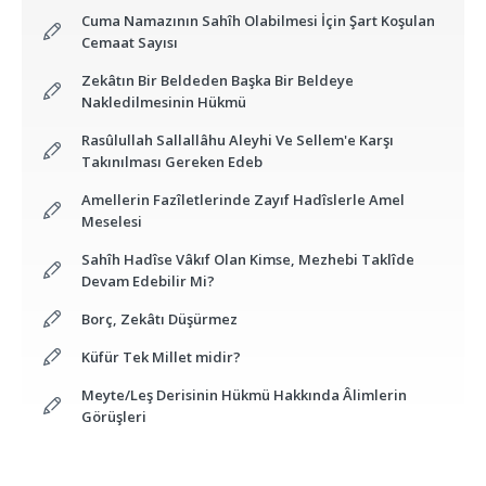
Cuma Namazının Sahîh Olabilmesi İçin Şart Koşulan
Cemaat Sayısı
Zekâtın Bir Beldeden Başka Bir Beldeye
Nakledilmesinin Hükmü
Rasûlullah Sallallâhu Aleyhi Ve Sellem'e Karşı
Takınılması Gereken Edeb
Amellerin Fazîletlerinde Zayıf Hadîslerle Amel
Meselesi
Sahîh Hadîse Vâkıf Olan Kimse, Mezhebi Taklîde
Devam Edebilir Mi?
Borç, Zekâtı Düşürmez
Küfür Tek Millet midir?
Meyte/Leş Derisinin Hükmü Hakkında Âlimlerin
Görüşleri