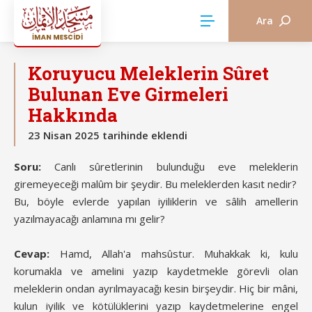
Ara
AKÎDE
Koruyucu Meleklerin Sûret
Bulunan Eve Girmeleri
Hakkında
23 Nisan 2025 tarihinde eklendi
Soru:
Canlı sûretlerinin bulunduğu eve meleklerin
giremeyeceği malûm bir şeydir. Bu meleklerden kasıt nedir?
Bu, böyle evlerde yapılan iyiliklerin ve sâlih amellerin
yazılmayacağı anlamına mı gelir?
Cevap:
Hamd, Allah'a mahsûstur. Muhakkak ki, kulu
korumakla ve amelini yazıp kaydetmekle görevli olan
meleklerin ondan ayrılmayacağı kesin birşeydir. Hiç bir mâni,
kulun iyilik ve kötülüklerini yazıp kaydetmelerine engel