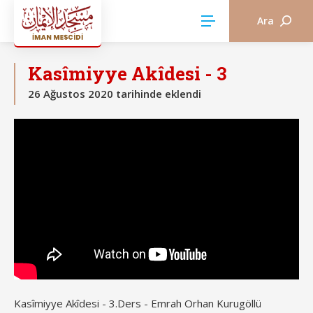
Ara
KASÎMİYYE AKÎDESİ
Kasîmiyye Akîdesi - 3
26 Ağustos 2020 tarihinde eklendi
Kasîmiyye Akîdesi - 3.Ders - Emrah Orhan Kurugöllü